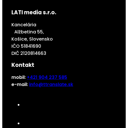
LATI media s.r.o.
Kancelária
Alžbetina 55,
Košice, Slovensko
IČO 51841690
DIČ 2120814663
Kontakt
mobil:
+421 904 237 585
e-mail:
info@ttranslate.sk