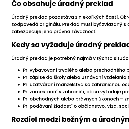
Čo obsahuje úradný preklad
Úradný preklad pozostáva z niekoľkých častí. Okr
zodpovedá originálu. Preklad musí byť zviazaný 
zabezpečuje jeho právna záväznosť.
Kedy sa vyžaduje úradný prekla
Úradný preklad je potrebný najmä v týchto situác
Pri vybavovaní trvalého alebo prechodného p
Pri zápise do školy alebo uznávaní vzdelania z 
Pri uzatváraní manželstva so zahraničnou o
Pri zamestnaní v zahraničí, ak sa vyžaduje pr
Pri obchodných alebo právnych úkonoch – zml
Pri podávaní žiadostí o občianstvo, víza, soci
Rozdiel medzi bežným a úradný