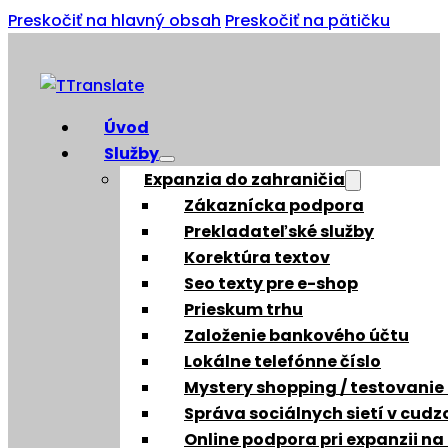
Preskočiť na hlavný obsah
Preskočiť na pätičku
Úvod
Služby
Expanzia do zahraničia
Zákaznícka podpora
Prekladateľské služby
Korektúra textov
Seo texty pre e-shop
Prieskum trhu
Založenie bankového účtu
Lokálne telefónne číslo
Mystery shopping / testovanie
Správa sociálnych sietí v cud
Online podpora pri expanzii na