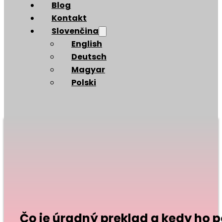
Blog
Kontakt
Slovenčina
English
Deutsch
Magyar
Polski
Čo je úradný preklad a kedy ho p