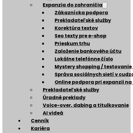
Expanzia do zahraničia
Zákaznícka podpora
Prekladateľské služby
Korektúra textov
Seo texty pre e-shop
Prieskum trhu
Založenie bankového účtu
Lokálne telefónne číslo
Mystery shopping / testovanie
Správa sociálnych sietí v cud
Online podpora pri expanzii na
Prekladateľské služby
Úradné preklady
Voice-over, dabing a titulkovanie
AI videá
Cenník
Kariéra