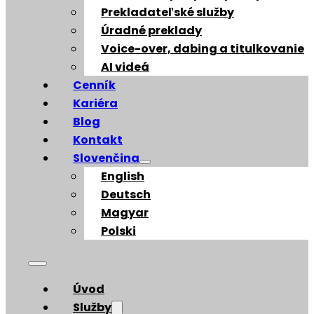
Prekladateľské služby
Úradné preklady
Voice-over, dabing a titulkovanie
AI videá
Cenník
Kariéra
Blog
Kontakt
Slovenčina
English
Deutsch
Magyar
Polski
Úvod
Služby