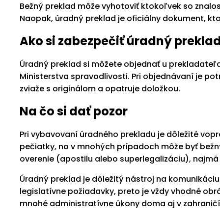
Bežný preklad môže vyhotoviť ktokoľvek so znalosť
Naopak, úradný preklad je oficiálny dokument, kt
Ako si zabezpečiť úradný prekla
Úradný preklad si môžete objednať u prekladateľ
Ministerstva spravodlivosti. Pri objednávaní je p
zviaže s originálom a opatruje doložkou.
Na čo si dať pozor
Pri vybavovaní úradného prekladu je dôležité vopre
pečiatky, no v mnohých prípadoch môže byť bežný
overenie (apostilu alebo superlegalizáciu), najm
Úradný preklad je dôležitý nástroj na komunikáciu
legislatívne požiadavky, preto je vždy vhodné ob
mnohé administratívne úkony doma aj v zahraničí