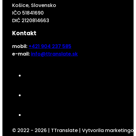
Košice, Slovensko
IČO 51841690
DIČ 2120814663
Kontakt
mobil:
+421 904 237 585
e-mail:
info@ttranslate.sk
© 2022 - 2026 | TTranslate | Vytvorila marketing