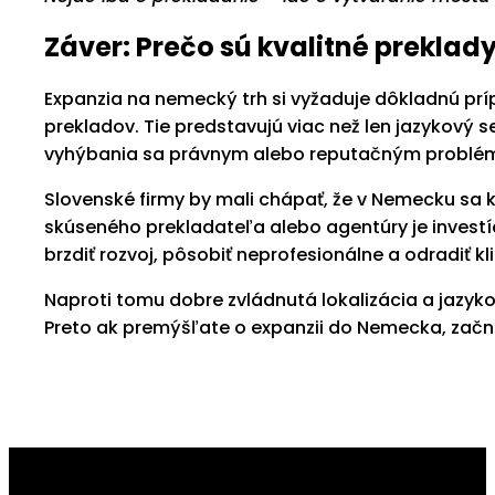
Záver: Prečo sú kvalitné preklad
Expanzia na nemecký trh si vyžaduje dôkladnú prí
prekladov. Tie predstavujú viac než len jazykový 
vyhýbania sa právnym alebo reputačným problé
Slovenské firmy by mali chápať, že v Nemecku sa k
skúseného prekladateľa alebo agentúry je investí
brzdiť rozvoj, pôsobiť neprofesionálne a odradiť k
Naproti tomu dobre zvládnutá lokalizácia a jazy
Preto ak premýšľate o expanzii do Nemecka, začnit