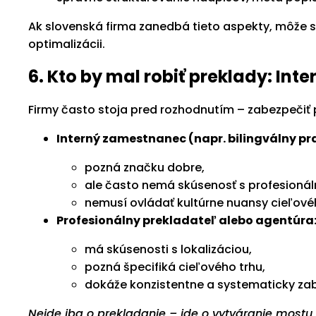
Ak slovenská firma zanedbá tieto aspekty, môže sa
optimalizácii.
6. Kto by mal robiť preklady: Inte
Firmy často stoja pred rozhodnutím – zabezpečiť pr
Interný zamestnanec (napr. bilingválny pr
pozná značku dobre,
ale často nemá skúsenosť s profesioná
nemusí ovládať kultúrne nuansy cieľové
Profesionálny prekladateľ alebo agentúra
má skúsenosti s lokalizáciou,
pozná špecifiká cieľového trhu,
dokáže konzistentne a systematicky zabe
Nejde iba o prekladanie – ide o vytváranie most