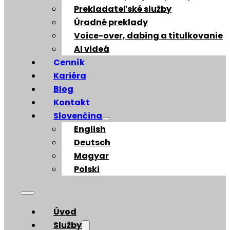
Prekladateľské služby
Úradné preklady
Voice-over, dabing a titulkovanie
AI videá
Cenník
Kariéra
Blog
Kontakt
Slovenčina
English
Deutsch
Magyar
Polski
Úvod
Služby