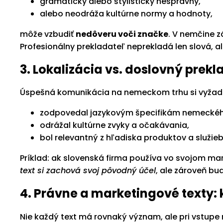
gramaticky alebo štylisticky nesprávny,
alebo neodráža kultúrne normy a hodnoty,
môže vzbudiť
nedôveru voči značke
. V nemčine z
Profesionálny prekladateľ neprekladá len slová, al
3. Lokalizácia vs. doslovný prekl
Úspešná komunikácia na nemeckom trhu si vyžaduj
zodpovedal jazykovým špecifikám nemeckéh
odrážal kultúrne zvyky a očakávania,
bol relevantný z hľadiska produktov a služieb
Príklad: ak slovenská firma používa vo svojom m
text si zachová svoj pôvodný účel
, ale zároveň bu
4. Právne a marketingové texty:
Nie každý text má rovnaký význam, ale pri vstupe 