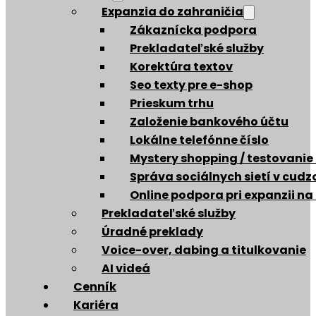
Expanzia do zahraničia
Zákaznícka podpora
Prekladateľské služby
Korektúra textov
Seo texty pre e-shop
Prieskum trhu
Založenie bankového účtu
Lokálne telefónne číslo
Mystery shopping / testovanie
Správa sociálnych sietí v cud
Online podpora pri expanzii na
Prekladateľské služby
Úradné preklady
Voice-over, dabing a titulkovanie
AI videá
Cenník
Kariéra