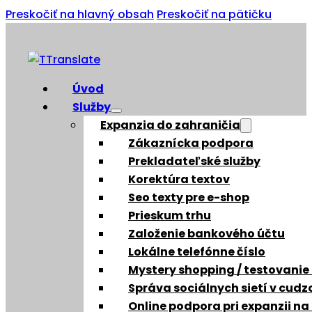
Preskočiť na hlavný obsah
Preskočiť na pätičku
Úvod
Služby
Expanzia do zahraničia
Zákaznícka podpora
Prekladateľské služby
Korektúra textov
Seo texty pre e-shop
Prieskum trhu
Založenie bankového účtu
Lokálne telefónne číslo
Mystery shopping / testovanie
Správa sociálnych sietí v cud
Online podpora pri expanzii na