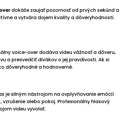
over
dokáže zaujať pozornosť od prvých sekúnd a
zitívne a vytvára dojem kvality a dôveryhodnosti.
nálny voice-over dodáva videu vážnosť a dôveru,
 a presvedčiť divákov o jej pravdivosti. Ak si
ako dôveryhodné a hodnoverné.
as je silným nástrojom na ovplyvňovanie emócií
 vzrušenie alebo pokoj. Profesionálny hlasový
vojom videu vyvolať.