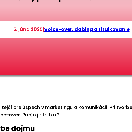
5. júna 2025
|
Voice-over, dabing a titulkovanie
žitejší pre úspech v marketingu a komunikácii. Pri tvor
ice-over
. Prečo je to tak?
orbe dojmu