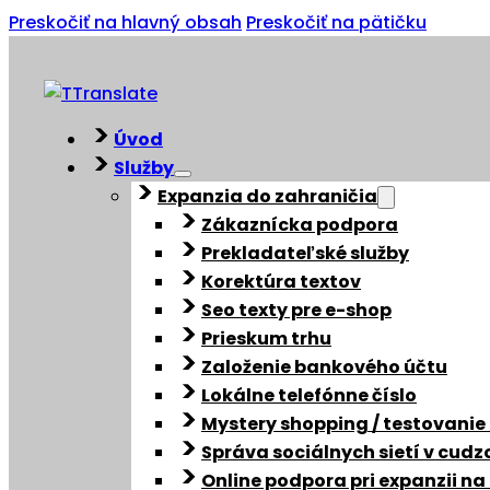
Preskočiť na hlavný obsah
Preskočiť na pätičku
Úvod
Služby
Expanzia do zahraničia
Zákaznícka podpora
Prekladateľské služby
Korektúra textov
Seo texty pre e-shop
Prieskum trhu
Založenie bankového účtu
Lokálne telefónne číslo
Mystery shopping / testovanie
Správa sociálnych sietí v cud
Online podpora pri expanzii na