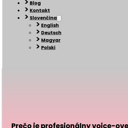
Blog
Kontakt
Slovenčina
English
Deutsch
Magyar
Polski
Prečo je profesionálny voice-ov