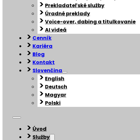
Prekladateľské služby
Úradné preklady
Voice-over, dabing a titulkovanie
AI videá
Cenník
Kariéra
Blog
Kontakt
Slovenčina
English
Deutsch
Magyar
Polski
Úvod
Služby