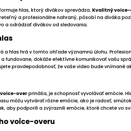
formuje hlas, ktorý divákov sprevádza.
Kvalitný voice-
, zreteľný a profesionálne nahraný, pôsobí na diváka po
o a odrádzať divákov od sledovania.
hlas
tá a hlas hrá v tomto ohľade významnú úlohu. Profesio
o a fundovane, dokáže efektívne komunikovať vašu správu
ujete pravdepodobnosť, že vaše video bude vnímané 
 voice-over
prináša, je schopnosť vyvolávať emócie. Hl
asu môžu vytvárať rôzne emócie, ako je radosť, smútok,
ak, aby podporili a zvýraznili emócie, ktoré chcete vo s
ho voice-overu