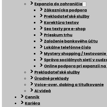
Expanzia do zahraničia
Zákaznícka podpora
Prekladateľské služby
Korektúra textov
Seo texty pre e-shop
Prieskum trhu
Založenie bankového účtu
Lokálne telefónne číslo
Mystery shopping / testovanie
Správa sociálnych sietí v cud
Online podpora pri expanzii na
Prekladateľské služby
Úradné preklady
Voice-over, dabing a titulkovanie
AI videá
Cenník
Kariéra