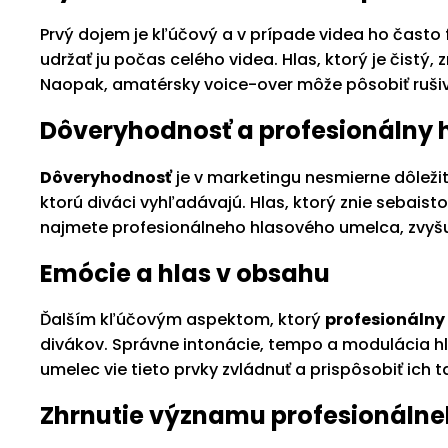
Prvý dojem je kľúčový a v prípade videa ho často 
udržať ju počas celého videa. Hlas, ktorý je čistý
Naopak, amatérsky voice-over môže pôsobiť rušiv
Dôveryhodnosť a profesionálny 
Dôveryhodnosť
je v marketingu nesmierne dôleži
ktorú diváci vyhľadávajú. Hlas, ktorý znie sebaist
najmete profesionálneho hlasového umelca, zvyš
Emócie a hlas v obsahu
Ďalším kľúčovým aspektom, ktorý
profesionálny
divákov. Správne intonácie, tempo a modulácia hl
umelec vie tieto prvky zvládnuť a prispôsobiť ich t
Zhrnutie významu profesionálne