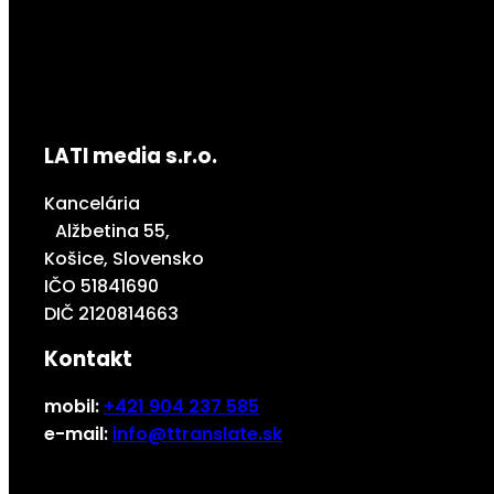
LATI media s.r.o.
Kancelária
Alžbetina 55,
Košice, Slovensko
IČO 51841690
DIČ 2120814663
Kontakt
mobil:
+421 904 237 585
e-mail:
info@ttranslate.sk