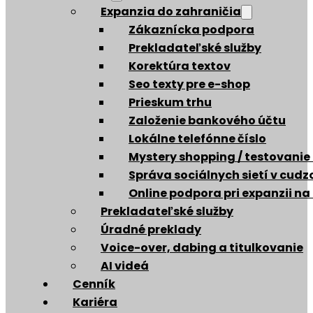
Expanzia do zahraničia
Zákaznícka podpora
Prekladateľské služby
Korektúra textov
Seo texty pre e-shop
Prieskum trhu
Založenie bankového účtu
Lokálne telefónne číslo
Mystery shopping / testovanie
Správa sociálnych sietí v cud
Online podpora pri expanzii na
Prekladateľské služby
Úradné preklady
Voice-over, dabing a titulkovanie
AI videá
Cenník
Kariéra