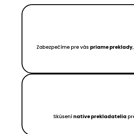
Zabezpečíme pre vás
priame preklady
Skúsení
native prekladatelia
pre