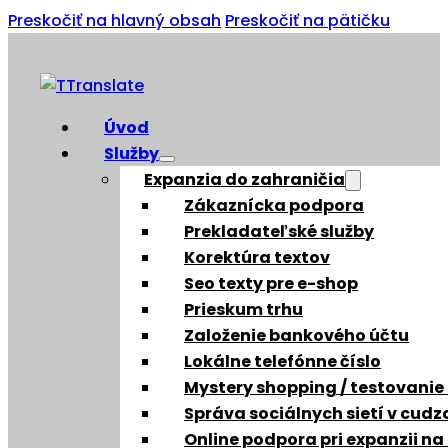
Preskočiť na hlavný obsah
Preskočiť na pätičku
Úvod
Služby
Expanzia do zahraničia
Zákaznícka podpora
Prekladateľské služby
Korektúra textov
Seo texty pre e-shop
Prieskum trhu
Založenie bankového účtu
Lokálne telefónne číslo
Mystery shopping / testovanie
Správa sociálnych sietí v cud
Online podpora pri expanzii na