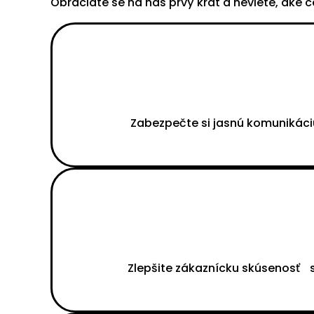
Obraciate se na nás prvý krát a neviete, aké
Zabezpečte si jasnú komunikáci
Zlepšite zákaznícku skúsenosť s