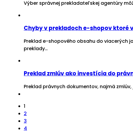
Výber správnej prekladateľskej agentúry môže 
Chyby v prekladoch e-shopov ktoré v
Preklad e-shopového obsahu do viacerých ja
preklady…
Preklad zmlúv ako investícia do právn
Preklad právnych dokumentov, najmä zmlúv, je
1
2
3
4