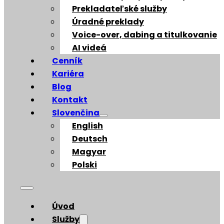
Prekladateľské služby
Úradné preklady
Voice-over, dabing a titulkovanie
AI videá
Cenník
Kariéra
Blog
Kontakt
Slovenčina
English
Deutsch
Magyar
Polski
Úvod
Služby