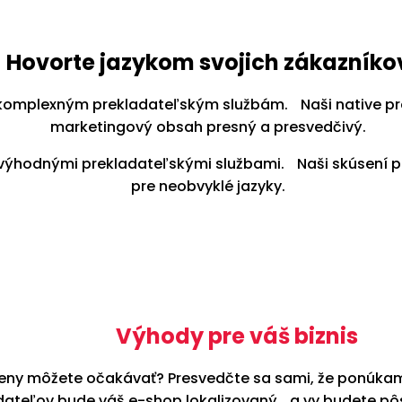
Hovorte jazykom svojich zákazníko
omplexným prekladateľským službám. Naši native prekl
marketingový obsah presný a presvedčivý.
ýhodnými prekladateľskými službami. Naši skúsení pre
pre neobvyklé jazyky.
Výhody pre váš biznis
 ceny môžete očakávať? Presvedčte sa sami, že ponúkame
dateľov bude váš e-shop lokalizovaný a vy budete pôs