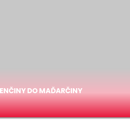
VENČINY DO MAĎARČINY