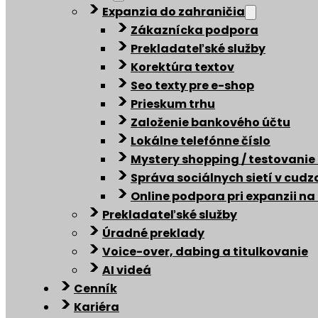
Expanzia do zahraničia
Zákaznícka podpora
Prekladateľské služby
Korektúra textov
Seo texty pre e-shop
Prieskum trhu
Založenie bankového účtu
Lokálne telefónne číslo
Mystery shopping / testovanie
Správa sociálnych sietí v cud
Online podpora pri expanzii na
Prekladateľské služby
Úradné preklady
Voice-over, dabing a titulkovanie
AI videá
Cenník
Kariéra