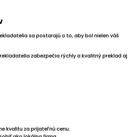
v
adatelia sa postarajú o to, aby bol nielen váš
kladatelia zabezpečia rýchly a kvalitný preklad aj
 kvalitu za prijateľnú cenu.
obiť ako lokálna firma.