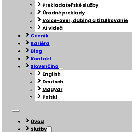
Prekladateľské služby
Úradné preklady
Voice-over, dabing a titulkovanie
AI videá
Cenník
Kariéra
Blog
Kontakt
Slovenčina
English
Deutsch
Magyar
Polski
Úvod
Služby