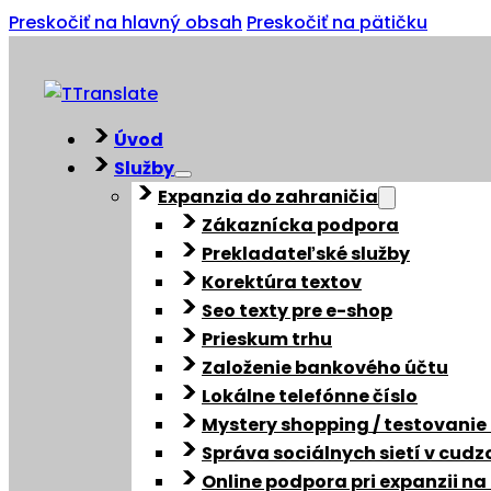
Preskočiť na hlavný obsah
Preskočiť na pätičku
Úvod
Služby
Expanzia do zahraničia
Zákaznícka podpora
Prekladateľské služby
Korektúra textov
Seo texty pre e-shop
Prieskum trhu
Založenie bankového účtu
Lokálne telefónne číslo
Mystery shopping / testovanie
Správa sociálnych sietí v cud
Online podpora pri expanzii na