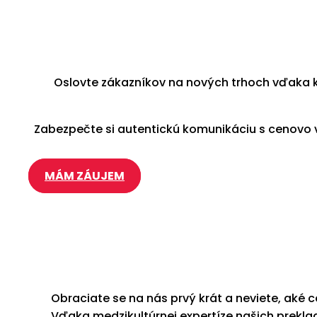
Oslovte zákazníkov na nových trhoch vďaka k
Zabezpečte si autentickú komunikáciu s cenovo v
MÁM ZÁUJEM
Obraciate se na nás prvý krát a neviete, aké
Vďaka medzikultúrnej expertíze našich prekla