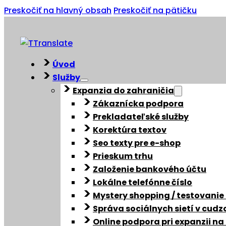
Preskočiť na hlavný obsah
Preskočiť na pätičku
Úvod
Služby
Expanzia do zahraničia
Zákaznícka podpora
Prekladateľské služby
Korektúra textov
Seo texty pre e-shop
Prieskum trhu
Založenie bankového účtu
Lokálne telefónne číslo
Mystery shopping / testovanie
Správa sociálnych sietí v cud
Online podpora pri expanzii na