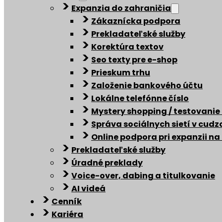
Expanzia do zahraničia
Zákaznícka podpora
Prekladateľské služby
Korektúra textov
Seo texty pre e-shop
Prieskum trhu
Založenie bankového účtu
Lokálne telefónne číslo
Mystery shopping / testovanie
Správa sociálnych sietí v cud
Online podpora pri expanzii na
Prekladateľské služby
Úradné preklady
Voice-over, dabing a titulkovanie
AI videá
Cenník
Kariéra