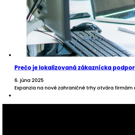
Prečo je lokalizovaná zákaznícka podpora
6. júna 2025
Expanzia na nové zahraničné trhy otvára firmám d