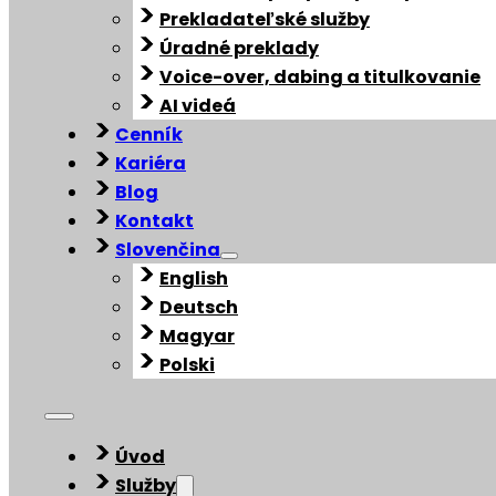
Prekladateľské služby
Úradné preklady
Voice-over, dabing a titulkovanie
AI videá
Cenník
Kariéra
Blog
Kontakt
Slovenčina
English
Deutsch
Magyar
Polski
Úvod
Služby