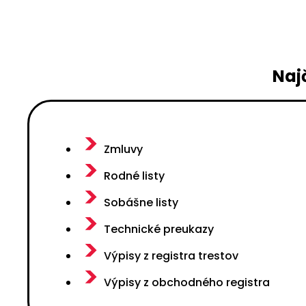
Naj
Zmluvy
Rodné listy
Sobášne listy
Technické preukazy
Výpisy z registra trestov
Výpisy z obchodného registra