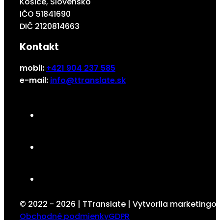
Košice, Slovensko
IČO 51841690
DIČ 2120814663
Kontakt
mobil:
+421 904 237 585
e-mail:
info@ttranslate.sk
© 2022 - 2026 | TTranslate | Vytvorila marketing
Obchodné podmienky
GDPR