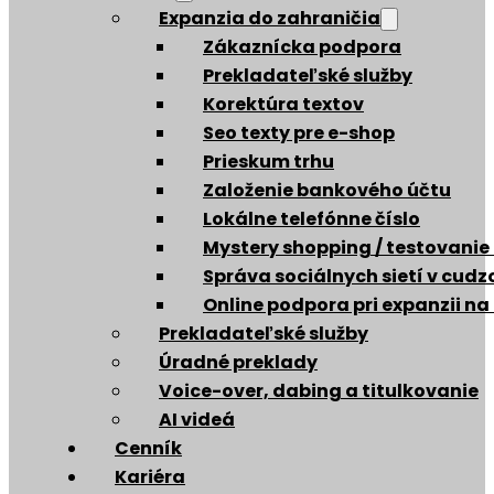
Expanzia do zahraničia
Zákaznícka podpora
Prekladateľské služby
Korektúra textov
Seo texty pre e-shop
Prieskum trhu
Založenie bankového účtu
Lokálne telefónne číslo
Mystery shopping / testovanie
Správa sociálnych sietí v cud
Online podpora pri expanzii na
Prekladateľské služby
Úradné preklady
Voice-over, dabing a titulkovanie
AI videá
Cenník
Kariéra