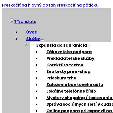
Preskočiť na hlavný obsah
Preskočiť na pätičku
Úvod
Služby
Expanzia do zahraničia
Zákaznícka podpora
Prekladateľské služby
Korektúra textov
Seo texty pre e-shop
Prieskum trhu
Založenie bankového účtu
Lokálne telefónne číslo
Mystery shopping / testovanie
Správa sociálnych sietí v cud
Online podpora pri expanzii na