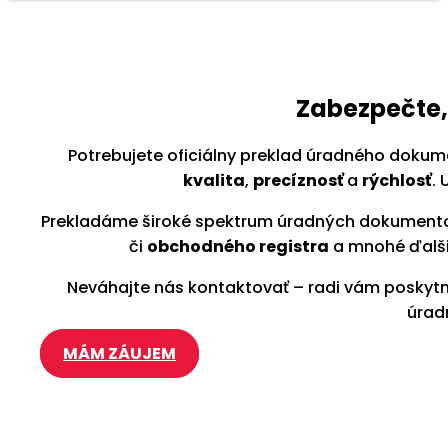
Zabezpečte,
Potrebujete oficiálny preklad úradného dokume
kvalita
,
precíznosť
a
rýchlosť
.
Prekladáme široké spektrum úradných dokumen
či
obchodného registra
a mnohé ďalši
Neváhajte nás kontaktovať – radi vám posky
úrad
MÁM ZÁUJEM