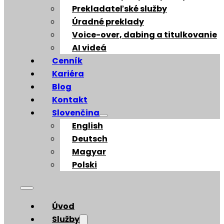
Prekladateľské služby
Úradné preklady
Voice-over, dabing a titulkovanie
AI videá
Cenník
Kariéra
Blog
Kontakt
Slovenčina
English
Deutsch
Magyar
Polski
Úvod
Služby